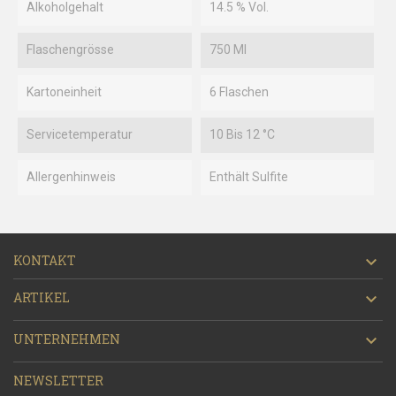
Alkoholgehalt
14.5 % Vol.
Flaschengrösse
750 Ml
Kartoneinheit
6 Flaschen
Servicetemperatur
10 Bis 12 °C
Allergenhinweis
Enthält Sulfite
KONTAKT

ARTIKEL

UNTERNEHMEN

NEWSLETTER