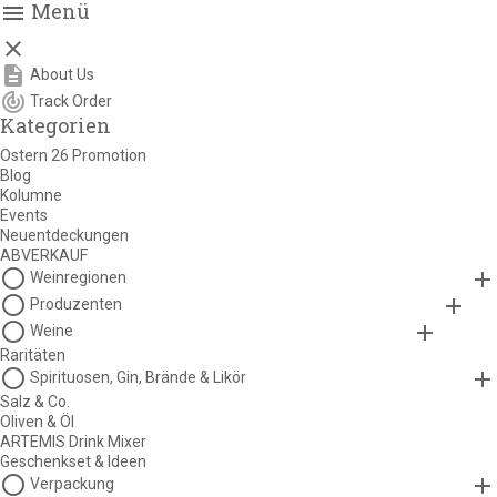
Menü
menu

description
About Us
track_changes
Track Order
Kategorien
Ostern 26 Promotion
Blog
Kolumne
Events
Neuentdeckungen
ABVERKAUF
panorama_fish_eye
add
Weinregionen
panorama_fish_eye
add
Produzenten
panorama_fish_eye
add
Weine
Raritäten
panorama_fish_eye
add
Spirituosen, Gin, Brände & Likör
Salz & Co.
Oliven & Öl
ARTEMIS Drink Mixer
Geschenkset & Ideen
panorama_fish_eye
add
Verpackung