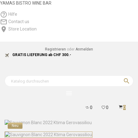
YAMAS BISTRO WINE BAR
help_outline
Hilfe
mail_outline
Contact us
location_on
Store Location
Registrieren
oder
Anmelden
local_airport
GRATIS LIEFERUNG ab CHF 300.-

menu
0
0
0
Neu